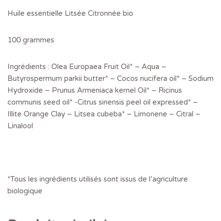
Huile essentielle Litsée Citronnée bio
100 grammes
Ingrédients : Olea Europaea Fruit Oil* – Aqua –
Butyrospermum parkii butter* – Cocos nucifera oil* – Sodium
Hydroxide – Prunus Armeniaca kernel Oil* – Ricinus
communis seed oil* -Citrus sinensis peel oil expressed* –
Illite Orange Clay – Litsea cubeba* – Limonene – Citral –
Linalool
*Tous les ingrédients utilisés sont issus de l’agriculture
biologique