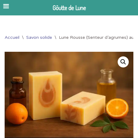
Gôutte de Lune
Aller
Accueil
\
Savon solide
\
Lune Rousse (Senteur d’agrumes) aux h
au
contenu