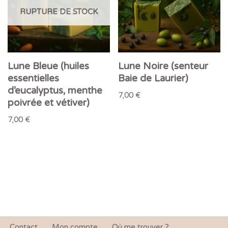
RUPTURE DE STOCK
Lune Bleue (huiles
Lune Noire (senteur
essentielles
Baie de Laurier)
d’eucalyptus, menthe
7,00
€
poivrée et vétiver)
7,00
€
Contact
Mon compte
Où me trouver ?