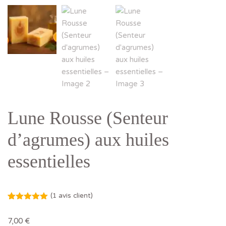
Lune Rousse (Senteur
d’agrumes) aux huiles
essentielles
(
1
avis client)
Noté
1
5.00
sur 5
7,00
€
basé sur