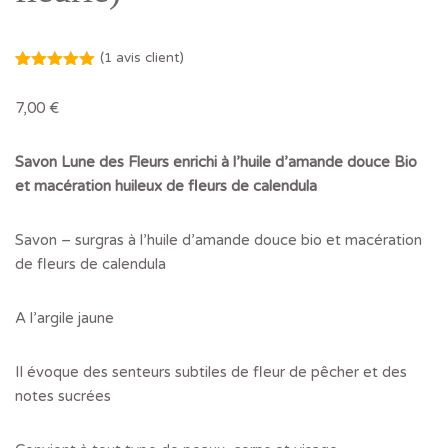
(
1
avis client)
Noté
1
5.00
sur 5
7,00
€
basé sur
notation
client
Savon Lune des Fleurs enrichi à l’huile d’amande douce Bio
et macération huileux de fleurs de calendula
Savon – surgras à l’huile d’amande douce bio et macération
de fleurs de calendula
A l’argile jaune
Il évoque des senteurs subtiles de fleur de pêcher et des
notes sucrées