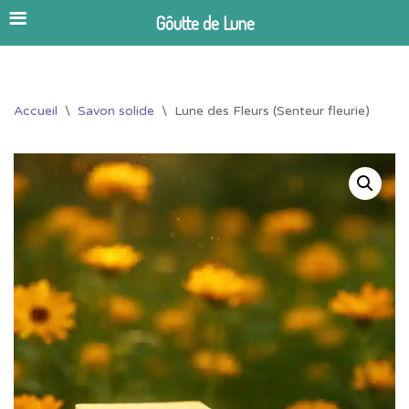
Gôutte de Lune
Aller
Accueil
\
Savon solide
\
Lune des Fleurs (Senteur fleurie)
au
contenu